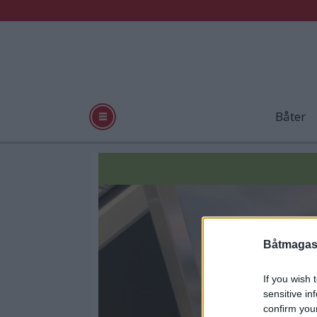
Båter
Tag:
hydrotab
Båtmagasi
If you wish 
sensitive in
confirm you