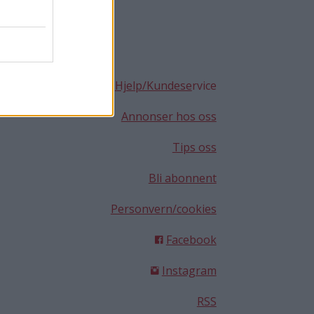
Hjelp/Kundese
rvice
Annonser hos oss
Tips oss
Bli abonnent
Personvern/cookies
Facebook
Instagram
RSS