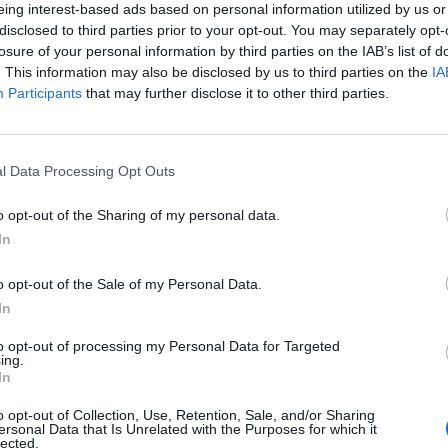
eing interest-based ads based on personal information utilized by us or
disclosed to third parties prior to your opt-out. You may separately opt-
losure of your personal information by third parties on the IAB’s list of
. This information may also be disclosed by us to third parties on the
IA
Participants
that may further disclose it to other third parties.
l Data Processing Opt Outs
o opt-out of the Sharing of my personal data.
In
o opt-out of the Sale of my Personal Data.
In
tt
to opt-out of processing my Personal Data for Targeted
ing.
In
t det blir mer behagelig å oppholde seg om bord.
o opt-out of Collection, Use, Retention, Sale, and/or Sharing
ersonal Data that Is Unrelated with the Purposes for which it
lected.