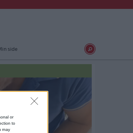
in side
sonal or
ection to
ou may