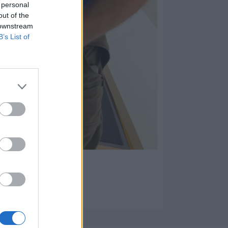
 personal
out of the
 downstream
B’s List of