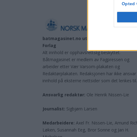
Opted 
batmagasinet.no utgis av
Norsk Maritimt
Forlag
Alt innhold er opphavsrettslig beskyttet.
Båtmagasinet er medlem av Fagpressen og
arbeider etter Vær Varsom-plakaten og
Redaktørplakaten. Redaksjonen har ikke ansvar
innhold på eksterne nettsider som det lenkes til
Ansvarlig redaktør:
Ole Henrik Nissen-Lie
Journalist:
Sigbjørn Larsen
Medarbeidere:
Axel Fr. Nissen-Lie, Amund
Ric
Løken, Susannah Eeg, Bror Sonne og Jan H.
Michelsen.