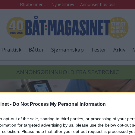
Bli abonnent
Nyhetsbrev
Annonser hos oss
Praktisk
Båttur
Sjømannskap
Tester
Arkiv
M
ANNONSØRINNHOLD FRA SEATRONIC
net -
Do Not Process My Personal Information
to opt-out of the sale, sharing to third parties, or processing of your per
formation for targeted advertising by us, please use the below opt-out s
r selection. Please note that after your opt-out request is processed y