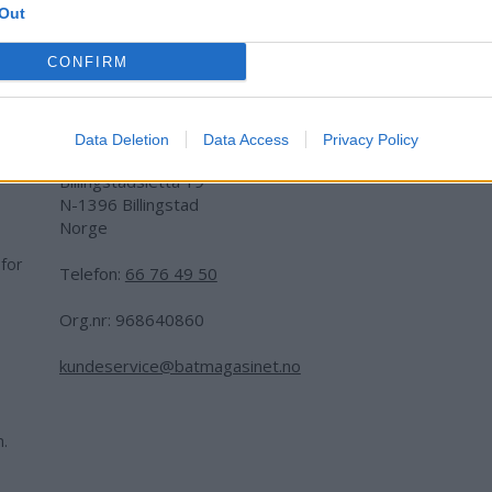
Out
CONFIRM
Adresse:
Data Deletion
Data Access
Privacy Policy
Billingstadsletta 19
N-1396 Billingstad
Norge
 for
Telefon:
66 76 49 50
.
Org.nr: 968640860
kundeservice@batmagasinet.no
h.