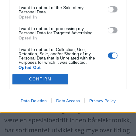
MONTERING: Interceptorene monteres på
I want to opt-out of the Sale of my
Personal Data.
hekken ned mot kanten av undervannskroget.
Opted In
I want to opt-out of processing my
Personal Data for Targeted Advertising.
Systemet er kompakt, enkelt og robust. Det
Opted In
selges også til en fornuftig pris.
I want to opt-out of Collection, Use,
Retention, Sale, and/or Sharing of my
Personal Data that Is Unrelated with the
Nettbutikk, telefon, epost og
Purposes for which it was collected.
Opted Out
egen butikk i Moss
CONFIRM
Seatronic har drevet med båtutstyr siden
1982, og de er i dag et ressurssenter for alle
Data Deletion
Data Access
Privacy Policy
som skal forbedre og utstyre båten. Fra å
være en spesialbedrift innen båtelektronikk,
har sortimentet utviklet seg mye over tid og