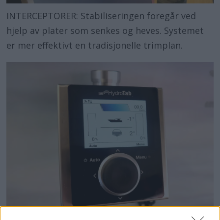
INTERCEPTORER: Stabiliseringen foregår ved
hjelp av plater som senkes og heves. Systemet
er mer effektivt en tradisjonelle trimplan.