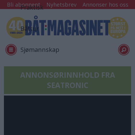
Bli abonnent
Nyhetsbrev
Annonser hos oss
Praktisk
Båttur
Sjømannskap
Tester
ANNONSØRINNHOLD FRA
SEATRONIC
Arkiv
Min side