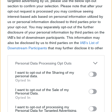
targeted advertising by us, please use the below opt-out
Når båten er helt ren, skal vi hente frem
section to confirm your selection. Please note that after your
dybden i fargen. Her må du velge produkt
opt-out request is processed you may continue seeing
interest-based ads based on personal information utilized by
etter tilstanden på båten:
us or personal information disclosed to third parties prior to
your opt-out. You may separately opt-out of the further
Matt og oksidert? Bruk rubbing. Dette
disclosure of your personal information by third parties on the
IAB’s list of downstream participants. This information may
inneholder slipemidler som fjerner riper
also be disclosed by us to third parties on the
IAB’s List of
og oksidering. For veldig matte båter
Downstream Participants
that may further disclose it to other
third parties.
anbefales en ikke-flytende rubbing og
Personal Data Processing Opt Outs
maskin med ullpad.
I want to opt-out of the Sharing of my
God stand? Da holder det med en polish
personal data.
Opted In
for å friske opp fargen og gi høy glans.
I want to opt-out of the Sale of my
Personal Data.
Tips: Jobb på områder på ca. 1 m² og tørk
Opted In
av med mikrofiberklut umiddelbart.
I want to opt-out of processing my
Personal Data for Targeted Advertising.