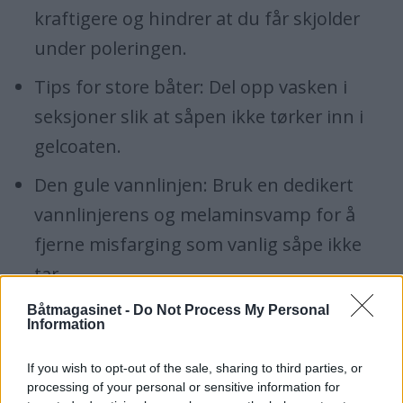
kraftigere og hindrer at du får skjolder
under poleringen.
Tips for store båter: Del opp vasken i
seksjoner slik at såpen ikke tørker inn i
gelcoaten.
Den gule vannlinjen: Bruk en dedikert
vannlinjerens og melaminsvamp for å
fjerne misfarging som vanlig såpe ikke
tar.
Båtmagasinet -
Do Not Process My Personal
Information
2. Polering og rubbing: Finn
frem glansen
If you wish to opt-out of the sale, sharing to third parties, or
processing of your personal or sensitive information for