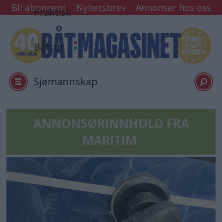
Bli abonnent
Nyhetsbrev
Annonser hos oss
Praktisk
Båttur
Sjømannskap
Tester
ANNONSØRINNHOLD FRA
MARITIM
Arkiv
Min side