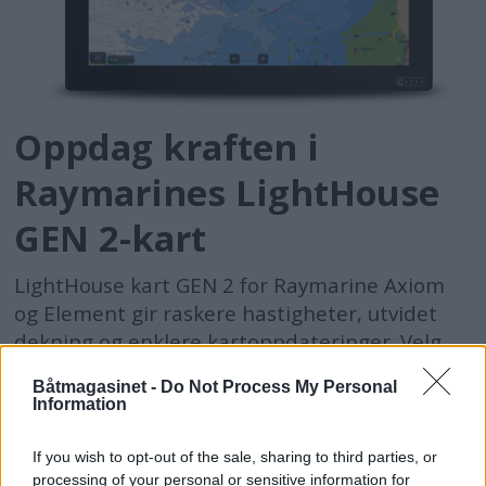
Oppdag kraften i
Raymarines LightHouse
GEN 2-kart
LightHouse kart GEN 2 for Raymarine Axiom
og Element gir raskere hastigheter, utvidet
dekning og enklere kartoppdateringer. Velg
LightHouse kart GEN 2 for overlegen lesbarhet
Båtmagasinet -
Do Not Process My Personal
og intuitiv navigasjon. Vi lager LightHouse kart
Information
GEN 2 regioner fra offisielle hydrografiske
kartkilder.
If you wish to opt-out of the sale, sharing to third parties, or
processing of your personal or sensitive information for