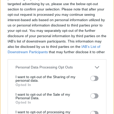
targeted advertising by us, please use the below opt-out
section to confirm your selection. Please note that after your
opt-out request is processed you may continue seeing
interest-based ads based on personal information utilized by
us or personal information disclosed to third parties prior to
your opt-out. You may separately opt-out of the further
disclosure of your personal information by third parties on the
IAB’s list of downstream participants. This information may
also be disclosed by us to third parties on the
IAB’s List of
batmagasinet.no utgis av
Norsk Maritimt
Downstream Participants
that may further disclose it to other
Forlag
third parties.
Alt innhold er opphavsrettslig beskyttet.
Personal Data Processing Opt Outs
Båtmagasinet er medlem av Fagpressen og
arbeider etter Vær Varsom-plakaten og
I want to opt-out of the Sharing of my
personal data.
Redaktørplakaten. Redaksjonen har ikke
Opted In
ansvar for innhold på eksterne nettsider som
I want to opt-out of the Sale of my
det lenkes til.
Personal Data.
Opted In
Ansvarlig redaktør:
Ole Henrik Nissen-Lie
I want to opt-out of processing my