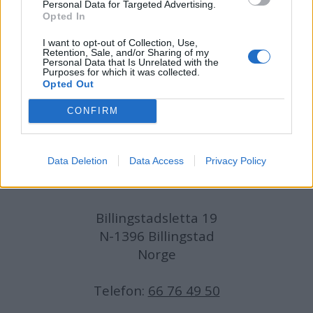
Personal Data for Targeted Advertising.
Opted In
Journalist:
Sigbjørn Larsen
I want to opt-out of Collection, Use,
Retention, Sale, and/or Sharing of my
Medarbeidere:
Axel Fr. Nissen-Lie,
Personal Data that Is Unrelated with the
Purposes for which it was collected.
Amund
Rich. Løken, Susannah Eeg, Bror Sonne
Opted Out
og Jan H. Michelsen.
CONFIRM
Data Deletion
Data Access
Privacy Policy
Adresse:
Billingstadsletta 19
N-1396 Billingstad
Norge
Telefon:
66 76 49 50