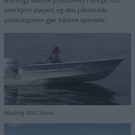
(visning). Båtene produseres i Norge hos
anerkjent støperi, og den påkostede
produksjonen gjør båtene spesielle.
Musling 430 Classic