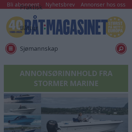
Bli abonnent
Nyhetsbrev
Annonser hos oss
Praktisk
Båttur
Sjømannskap
Tester
ANNONSØRINNHOLD FRA
STORMER MARINE
Arkiv
Min side