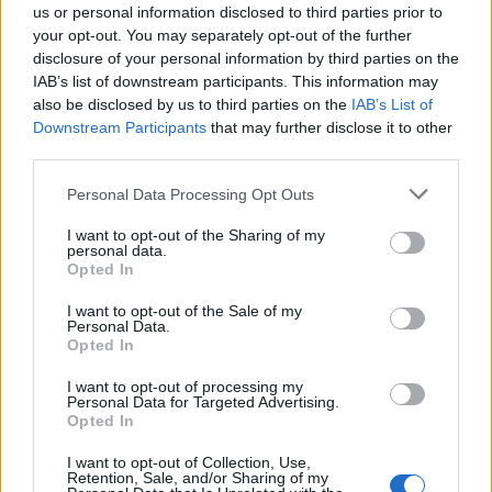
us or personal information disclosed to third parties prior to
sjøbåter med potente farstegenskaper og
your opt-out. You may separately opt-out of the further
generelt store bruksområder. Denne
disclosure of your personal information by third parties on the
IAB’s list of downstream participants. This information may
kombinasjonen er båtene relativt alene om i
also be disclosed by us to third parties on the
IAB’s List of
sitt segment. I tillegg har Musling og Vesling
Downstream Participants
that may further disclose it to other
third parties.
vannballast-tunnel, som bidrar til ekstra
Personal Data Processing Opt Outs
stødig båt i sakte fart og når båten ligger
stille. Båtene har funksjonelle og
I want to opt-out of the Sharing of my
personal data.
brukervennlige innredninger uten
Opted In
unødvendige elementer, og uten design
I want to opt-out of the Sale of my
Personal Data.
basert på mote og trender. Båtenes
Opted In
motebestandige design holder seg derfor
I want to opt-out of processing my
Personal Data for Targeted Advertising.
godt over tid, uavhengig av hvilke trender
Opted In
som råder.
Se båtene her.
I want to opt-out of Collection, Use,
Retention, Sale, and/or Sharing of my