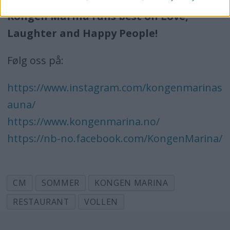
Kongen Marina runs best on Love,
Laughter and Happy People!
Følg oss på:
https://www.instagram.com/kongenmarinas
auna/
https://www.kongenmarina.no/
https://nb-no.facebook.com/KongenMarina/
CM
SOMMER
KONGEN MARINA
RESTAURANT
VOLLEN