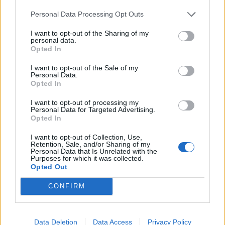
klassisk norsk båt via Airbnb. Hos oss
Personal Data Processing Opt Outs
handler det om kjærlighet til sjøen, gode
I want to opt-out of the Sharing of my
vibber, og folk som smiler.
personal data.
Opted In
I want to opt-out of the Sale of my
Personal Data.
Opted In
I want to opt-out of processing my
Personal Data for Targeted Advertising.
Opted In
I want to opt-out of Collection, Use,
Retention, Sale, and/or Sharing of my
Personal Data that Is Unrelated with the
Purposes for which it was collected.
Opted Out
CONFIRM
Følg oss på Instagram og Facebook for
nyheter, events og sommerstemning.
Data Deletion
Data Access
Privacy Policy