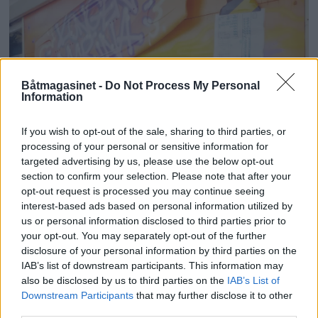
Båtmagasinet -
Do Not Process My Personal
Information
If you wish to opt-out of the sale, sharing to third parties, or
processing of your personal or sensitive information for
targeted advertising by us, please use the below opt-out
section to confirm your selection. Please note that after your
opt-out request is processed you may continue seeing
interest-based ads based on personal information utilized by
us or personal information disclosed to third parties prior to
Trenger du utstyr? Vi har en velutstyrt
your opt-out. You may separately opt-out of the further
marina-butikk med vester til både to- og
disclosure of your personal information by third parties on the
IAB’s list of downstream participants. This information may
firbeinte, propan, reservedeler og mye mer.
also be disclosed by us to third parties on the
IAB’s List of
Downstream Participants
that may further disclose it to other
Og du – du kan til og med overnatte i en
third parties.