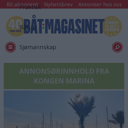
Bli abonnent
Nyhetsbrev
Annonser hos oss
Praktisk
Båttur
Sjømannskap
Tester
ANNONSØRINNHOLD FRA
KONGEN MARINA
Arkiv
Min side