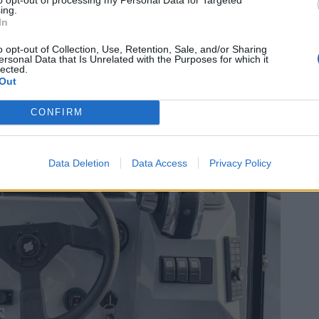
ing.
ekter av marineelektronikk, og kan skreddersy en pakke u
In
l utstyrspakke til fiske – Garmin leverer.
o opt-out of Collection, Use, Retention, Sale, and/or Sharing
ersonal Data that Is Unrelated with the Purposes for which it
lected.
Out
CONFIRM
Data Deletion
Data Access
Privacy Policy