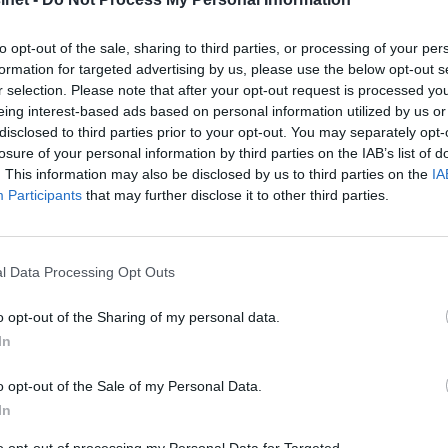
everer alt du
to opt-out of the sale, sharing to third parties, or processing of your per
at din båt
formation for targeted advertising by us, please use the below opt-out s
r selection. Please note that after your opt-out request is processed y
eing interest-based ads based on personal information utilized by us or
disclosed to third parties prior to your opt-out. You may separately opt-
losure of your personal information by third parties on the IAB’s list of
holdige sortiment og bli med ombord i en fulls
. This information may also be disclosed by us to third parties on the
IA
Participants
that may further disclose it to other third parties.
30.08.2024 - 19:13
TERT
l Data Processing Opt Outs
o opt-out of the Sharing of my personal data.
In
 i Garmin Norge frem det de har å tilby på messen.
o opt-out of the Sale of my Personal Data.
a Sting 725 Pro rigget for hobbyfiske. Båten har blant a
In
en og med mulighet for å bli styrt fra hele tre GPS-map
to opt-out of processing my Personal Data for Targeted