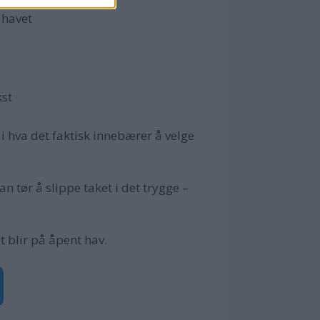
 havet
kst
 i hva det faktisk innebærer å velge
 tør å slippe taket i det trygge –
t blir på åpent hav.