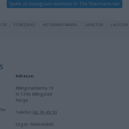
Sjekk ut Instagram-kontoen til The Shermans her
CM
FOREDRAG
HEITMANN MARIN
LANGTUR
LAGOON
Adresse:
Billingstadsletta 19
N-1396 Billingstad
Norge
 for
Telefon:
66 76 49 50
.
Org.nr: 968640860