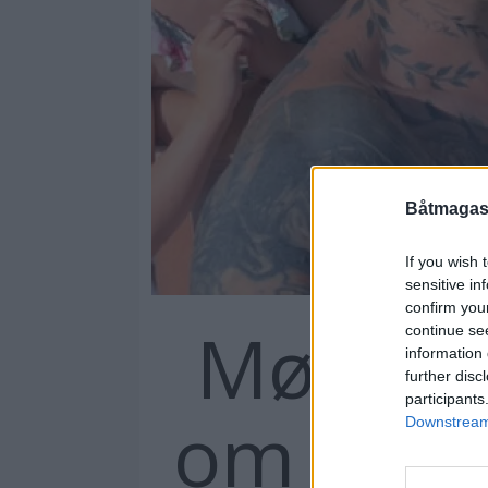
Båtmagasi
If you wish 
sensitive in
confirm you
Møt The
continue se
information 
further disc
participants
om dere
Downstream 