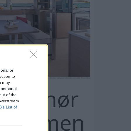
sonal or
ection to
ou may
s og hør
 personal
out of the
 downstream
B’s List of
 drømmen