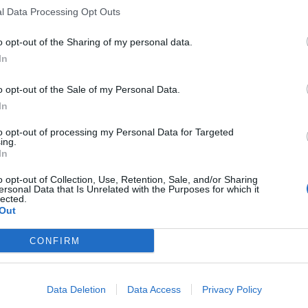
l Data Processing Opt Outs
l åpen helg hos Heitmann Marin i Drøbak 7. o
o opt-out of the Sharing of my personal data.
In
29.01.2026 - 13:46
03.02.2026 - 13
BLISERT
SIST OPPDATERT
o opt-out of the Sale of my Personal Data.
In
to opt-out of processing my Personal Data for Targeted
ing.
In
ydelige familien.
o opt-out of Collection, Use, Retention, Sale, and/or Sharing
erledes om livet, hverdagen og trygghetssonene våre?
ersonal Data that Is Unrelated with the Purposes for which it
lected.
Out
unikt og ærlig foredrag med The Schermanns – familien på f
n i middelhavet.
CONFIRM
rien om:
Data Deletion
Data Access
Privacy Policy
 og velge en helt annen hverdag