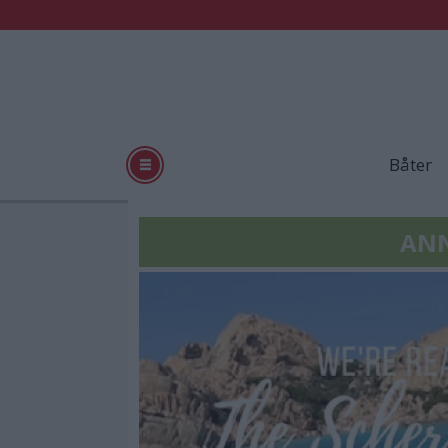
Båter
ANN