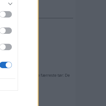
g 8. februar.
:35
ire som tok et valg de færreste tør: De