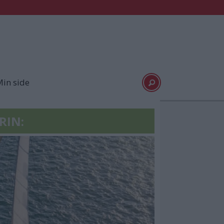
in side
RIN: