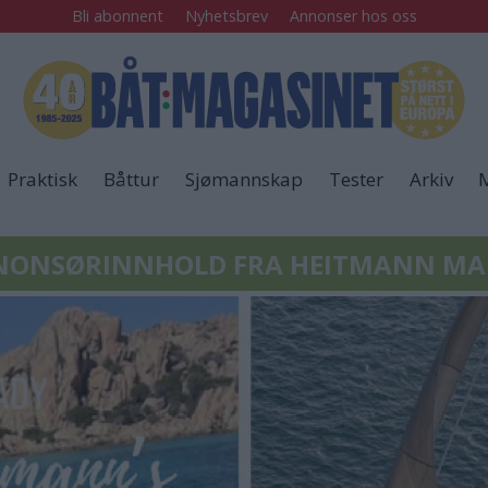
Bli abonnent
Nyhetsbrev
Annonser hos oss
Praktisk
Båttur
Sjømannskap
Tester
Arkiv
M
ONSØRINNHOLD FRA HEITMANN MA