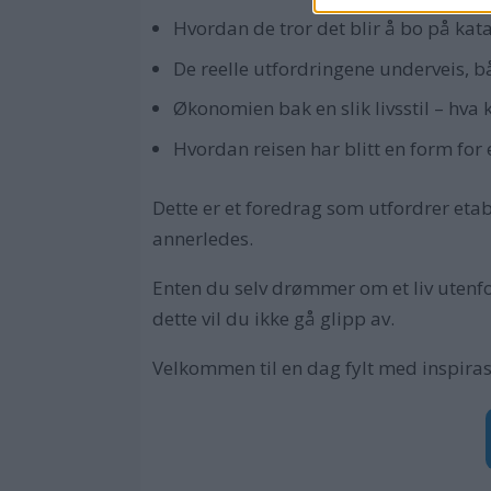
Hvordan de tror det blir å bo på k
De reelle utfordringene underveis, 
Økonomien bak en slik livsstil – hva
Hvordan reisen har blitt en form for
Dette er et foredrag som utfordrer etabl
annerledes.
Enten du selv drømmer om et liv utenfor
dette vil du ikke gå glipp av.
Velkommen til en dag fylt med inspirasj