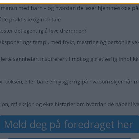
atamaran med barn – og hvordan de løser hjemmeskole på
både praktiske og mentale
 koster det egentlig å leve drømmen?
 eksponerings terapi, med frykt, mestring og personlig ve
erte sannheter, inspirerer til mot og gir et ærlig innblikk
 boksen, eller bare er nysgjerrig på hva som skjer når man
on, refleksjon og ekte historier om hvordan de håper live
Meld deg på foredraget her