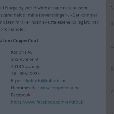
 i Norge og world wide er nærmest unisont:
 svarer helt til mine forventninger», «Det kommer
 båten min» er noen av uttalelsene Kollsgård har
t-forhandler.
mål om CopperCoat:
Kolibris AS
Snarevollen 9
4018 Stavanger
Tlf.: 99520925
E-post:
kolibris@kolibris.no
Hjemmeside :
www.coppercoat.no
Facebook :
https://www.facebook.com/antifoul/