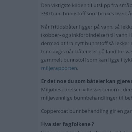
Den viktigste kilden til utslipp fra s
390 tonn bunnstoff som brukes hvert å
Når fritidsbåter ligger på vann, så lekk
(kobber- og sinkforbindelser) til vann
dermed at fra nytt bunnstoff så lekker 
tonn avgis når båtene er på land for vas
gammelt bunnstoff som kan ligge i tyk
miljørapporten
.
Er det noe du som båteier kan gjøre m
Miljøbesparelsen ville vært
enorm,
der
miljøvennlige bunnbehandlinger til be
Coppercoat bunnbehandling gir en gara
Hva sier fagfolkene ?