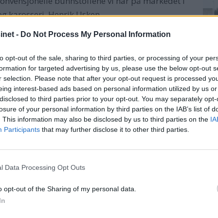
 konvensjonelle bunnstoffene vi har på markedet i
og karosseri, Henrik Usken.
net -
Do Not Process My Personal Information
ffektivt og at kobberpulveret sitter igjen i skroget –
to opt-out of the sale, sharing to third parties, or processing of your per
formation for targeted advertising by us, please use the below opt-out s
r selection. Please note that after your opt-out request is processed y
Henr
eing interest-based ads based on personal information utilized by us or
Usken behandlet denne seilbåten, Hanse 370,
disclosed to third parties prior to your opt-out. You may separately opt-
karo
med
fire strøk Coppercoat som ny allerede
losure of your personal information by third parties on the IAB’s list of
høsten 2006.
«Litt groe. Men når en tenker på
. This information may also be disclosed by us to third parties on the
IA
Participants
that may further disclose it to other third parties.
at dette er etter 15 års bruk og bespart miljø, så er
Usken med et smil.
l Data Processing Opt Outs
I dag hadde han båten inne på verkstedet sitt igjen 
fire nye strøk med Coppercoat over den «gamle co
o opt-out of the Sharing of my personal data.
In
Etter denne tidsregningen vil neste Coppercoat-behan