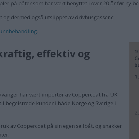
er på båter som har vært benyttet i over 20 år før ny b
t og dermed også utslippet av drivhusgasser.c
bunnbehandling
.
raftig, effektiv og
1
C
b
Stavanger har vært importør av Coppercoat fra UK
til begeistrede kunder i både Norge og Sverige i
ruk av Coppercoat på sin egen seilbåt, og snakker
nter.