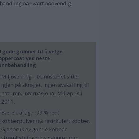
ehandling har vært nødvendig.
0 gode grunner til å velge
oppercoat ved neste
unnbehandling
Miljøvennlig – bunnstoffet sitter
igjen på skroget, ingen avskalling til
naturen. Internasjonal Miljøpris i
2011.
Bærekraftig. - 99 % rent
kobberpulver fra resirkulert kobber.
Gjenbruk av gamle kobber
strømledninger og vannrør mm..