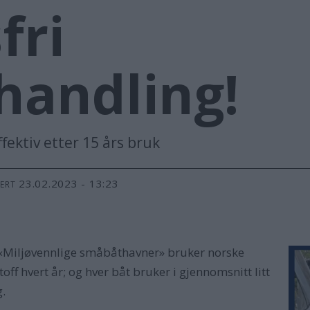
fri
andling!
fektiv etter 15 års bruk
23.02.2023 - 13:23
TERT
t «Miljøvennlige småbåthavner» bruker norske
off hvert år; og hver båt bruker i gjennomsnitt litt
g.