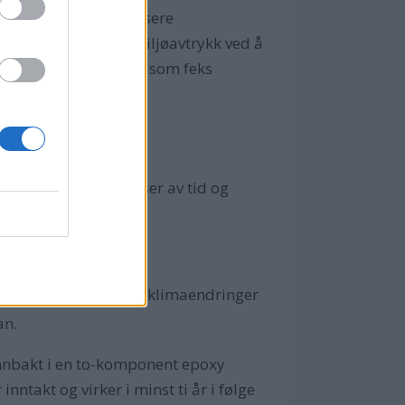
lott bidrag til å redusere
rde ta grep om sitt miljøavtrykk ved å
renser miljøutslipp, som feks
 ?
 båteierne spart masser av tid og
roing på skroget.
-utslippet bidrar til klimaendringer
2
an.
 innbakt i en to-komponent epoxy
inntakt og virker i minst ti år i følge