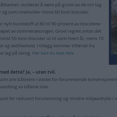
måbåthavner, vurderes å være på grunn av de om lag
r og som inneholder minst 60 tonn biocider.
er nytt bunnstoff ut 80 til 90 prosent av biocidene
 i løpet av sommersesongen. Grovt regnet antas det
minst 50 tonn biocider ut til vann hvert år, mens 10
k og vedlikehold. I tillegg kommer tilførsel fra
ke lag på skrog.
Her kan du lese hele
ed dette? Ja, – uten tvil.
som alle båteiere i stedet for forurensende konvensjonell
handling av båtene sine.
nti for redusert forurensning og
mindre miljøavtrykk i v