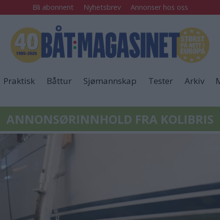
Bli abonnent
Nyhetsbrev
Annonser hos oss
Praktisk
Båttur
Sjømannskap
Tester
Arkiv
M
ANNONSØRINNHOLD FRA KOLIBRIS