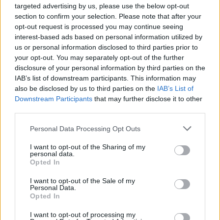
Kan vare i opptil 20 år
targeted advertising by us, please use the below opt-out
section to confirm your selection. Please note that after your
Mindre behov for årlig vedlikehold
opt-out request is processed you may continue seeing
interest-based ads based on personal information utilized by
Hard og slitesterk overflate
us or personal information disclosed to third parties prior to
your opt-out. You may separately opt-out of the further
Reduserer utslipp over tid
disclosure of your personal information by third parties on the
IAB’s list of downstream participants. This information may
also be disclosed by us to third parties on the
IAB’s List of
Begrensninger
Downstream Participants
that may further disclose it to other
third parties.
Høyere startkostnad
Personal Data Processing Opt Outs
Krever grundig forarbeid
I want to opt-out of the Sharing of my
personal data.
Opted In
Må påføres korrekt
I want to opt-out of the Sale of my
Personal Data.
Vanskeligere å rette opp i etterkant
Opted In
I want to opt-out of processing my