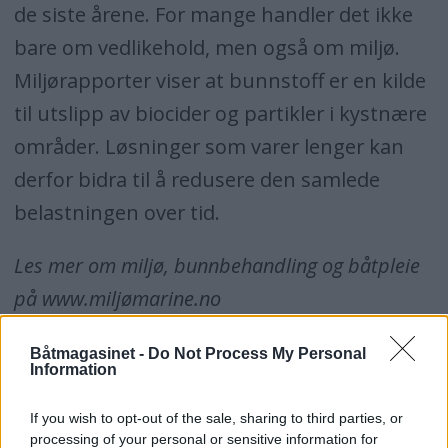
de siste årene. For mange handler det ikke
bare om vedlikehold, men også om miljø.
Miljørapporter viser at bunnstoff er en kilde
til utslipp av biocider og partikler i kystnære
områder. Løsninger som varer lenger kan
derfor bidra til å redusere den samlede
belastningen over tid.
Les mer om miljø, bunnbehandling og båtpleie
på www.miljømarine.no
Fordeler og begrensninger
Båtmagasinet -
Do Not Process My Personal
Information
Fordeler
If you wish to opt-out of the sale, sharing to third parties, or
processing of your personal or sensitive information for