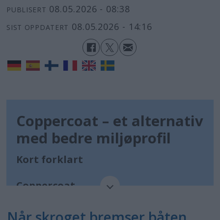
08.05.2026 - 08:38
PUBLISERT
08.05.2026 - 14:16
SIST OPPDATERT
Coppercoat – et alternativ
med bedre miljøprofil
Kort forklart
Coppercoat
Når skroget bremser båten
Epoksybasert bunnbehandling med