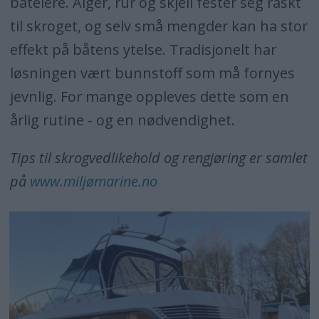
båteiere. Alger, rur og skjell fester seg raskt
Maling som gradvis slites bort
til skroget, og selv små mengder kan ha stor
Må fornyes jevnlig
effekt på båtens ytelse. Tradisjonelt har
Krever sliping og ny påføring
løsningen vært bunnstoff som må fornyes
jevnlig. For mange oppleves dette som en
Bygger seg opp over tid
årlig rutine - og en nødvendighet.
Tips til skrogvedlikehold og rengjøring er samlet
på
www.miljømarine.no