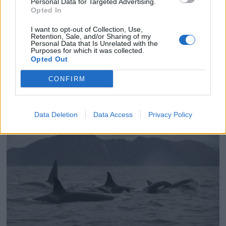
Hvem passer det for?
Personal Data for Targeted Advertising.
Opted In
Coppercoat kan være et alternativ for
I want to opt-out of Collection, Use,
Retention, Sale, and/or Sharing of my
Personal Data that Is Unrelated with the
båteiere som planlegger å beholde båten
Purposes for which it was collected.
Opted Out
over tid, og som ønsker å redusere det årlige
vedlikeholdet. Samtidig vil resultatet alltid
CONFIRM
påvirkes av bruk og lokale forhold.
Data Deletion
Data Access
Privacy Policy