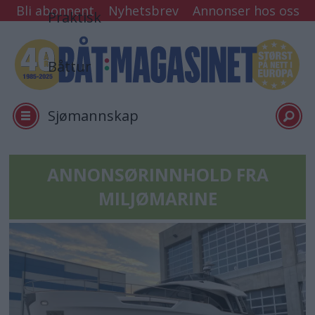
Bli abonnent
Nyhetsbrev
Annonser hos oss
Praktisk
Båttur
Sjømannskap
Tester
ANNONSØRINNHOLD FRA
MILJØMARINE
Arkiv
Min side