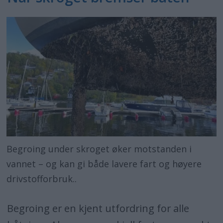
kobberinnhold
Kan vare i opptil 20 år
Krever normalt enkel rengjøring av
skroget
Danner et fast belegg som ikke slites
bort på samme måte
Reduserer behovet for hyppig
bunnbehandling over tid
Begroing under skroget øker motstanden i
vannet – og kan gi både lavere fart og høyere
drivstofforbruk..
Tradisjonelt bunnstoff
Begroing er en kjent utfordring for alle